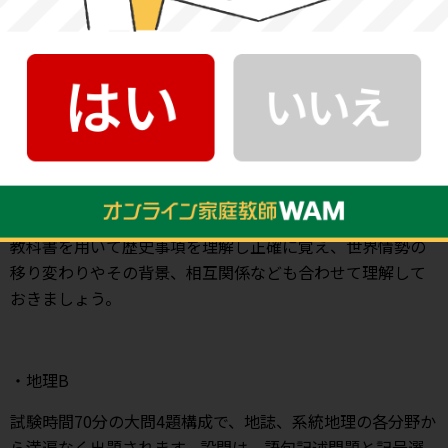
・世界史B
試験時間70分の大問4題構成で、時代、地域、テーマともに
幅広い範囲から出題されます。設問は記号選択問題と記述
問題となりますが、記述問題では漢字やカタカナで正しい
表記が求められ、誤字は減点となります。用語を覚える際
は、漢字、カタカナを正しく覚えておく必要があります。
教科書を用いて歴史事項を理解し正確に覚え、世界情勢の
移り変わりやその背景、相互関係なども合わせて理解して
おきましょう。
・地理B
試験時間70分の大問4題構成で、地誌、系統地理の各分野か
ら満遍なく出題されます。設問は、語句記述問題と記号選