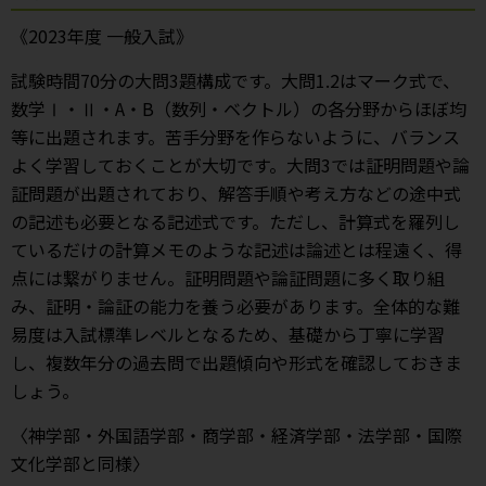
《2023年度 一般入試》
試験時間70分の大問3題構成です。大問1.2はマーク式で、
数学Ⅰ・Ⅱ・A・B（数列・ベクトル）の各分野からほぼ均
等に出題されます。苦手分野を作らないように、バランス
よく学習しておくことが大切です。大問3では証明問題や論
証問題が出題されており、解答手順や考え方などの途中式
の記述も必要となる記述式です。ただし、計算式を羅列し
ているだけの計算メモのような記述は論述とは程遠く、得
点には繋がりません。証明問題や論証問題に多く取り組
み、証明・論証の能力を養う必要があります。全体的な難
易度は入試標準レベルとなるため、基礎から丁寧に学習
し、複数年分の過去問で出題傾向や形式を確認しておきま
しょう。
〈神学部・外国語学部・商学部・経済学部・法学部・国際
文化学部と同様〉