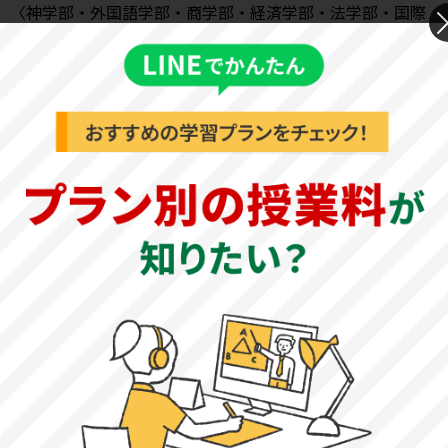
〈神学部・外国語学部・商学部・経済学部・法学部・国際
文化学部と同様〉
地歴公民の試験傾向と対策
《2023年度 一般入試》
・日本史B
試験時間70分の大問4題構成で、原始・古代～現代までのあ
らゆる時代から出題されます。分野別でも政治や外交、社
会、経済、文化について幅広い知識が問われます。設問は
語句記述問題や記号選択問題、整序問題、正誤問題などが
出題され、語句記述では正しい表記が求められます。語句
を覚える際には、漢字まで正しく覚えておく必要がありま
す。教科書を用いて基礎知識を固め、用語集や歴史事典な
ども活用して理解を深めておきましょう。