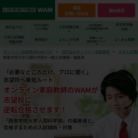
電話
資料請求
お問い合わせ
医学部受験
WAMで成績が
総合型選抜・
高校生TOP
大学受験対策
対策
上がる理由
学校推薦型選抜対策
大学入試情報
授業料･入会･
教師紹介
よろこびの声
よくある質問
・受験対策
返金保証について
オンライン家庭教師WAM TOP
高校生のオンライン家庭教師
大学入試情
西南学院大学人間科学部の一般入試情報・偏差値
「必要なところだけ、プロに聞く」
志望校へ最短ルート
オンライン家庭教師
の
WAM
が
志望校
に
逆転合格させます！
「西南学院大学人間科学部」の偏差値と
合格するための⼊試傾向・対策