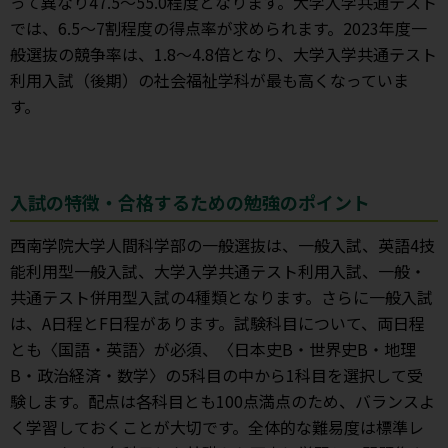
って異なり47.5〜55.0程度となります。大学入学共通テスト
では、6.5〜7割程度の得点率が求められます。2023年度一
般選抜の競争率は、1.8〜4.8倍となり、大学入学共通テスト
利用入試（後期）の社会福祉学科が最も高くなっていま
す。
入試の特徴・合格するための勉強のポイント
西南学院大学人間科学部の一般選抜は、一般入試、英語4技
能利用型一般入試、大学入学共通テスト利用入試、一般・
共通テスト併用型入試の4種類となります。さらに一般入試
は、A日程とF日程があります。試験科目について、両日程
とも〈国語・英語〉が必須、〈日本史B・世界史B・地理
B・政治経済・数学〉の5科目の中から1科目を選択して受
験します。配点は各科目とも100点満点のため、バランスよ
く学習しておくことが大切です。全体的な難易度は標準レ