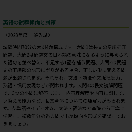
英語の試験傾向と対策
《2023年度 一般入試》
試験時間70分の大問4題構成です。大問1は長文の空所補充
問題、大問2は問題文の日本語の意味になるように与えられ
た語句を並べ替え、不足する1語を補う問題、大問3は問題
文の下線部の語形に誤りがある場合、正しい形に変える問
題が出題されます。それぞれ、文法・語法や文脈把握力、
熟語・慣用表現などが問われます。大問4は長文読解問題
で、3つの小問に解答します。内容理解度や内容に即して言
い換える能力など、長文全体についての理解力がみられま
す。英単語やイディオム、文法・語法など基礎から丁寧に
学習し、複数年分の過去問で出題傾向や形式を確認してお
きましょう。