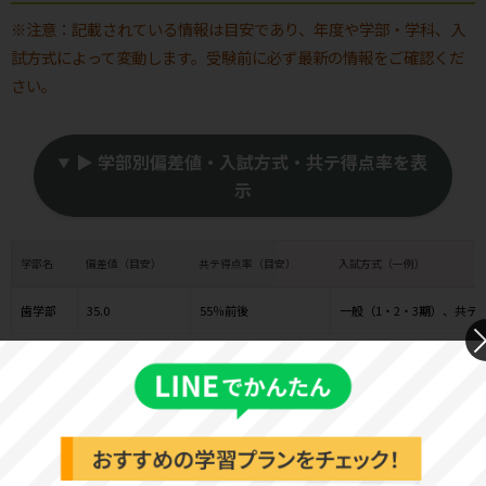
※注意：記載されている情報は目安であり、年度や学部・学科、入
試方式によって変動します。受験前に必ず最新の情報をご確認くだ
さい。
▶ 学部別偏差値・入試方式・共テ得点率を表
示
学部名
偏差値（目安）
共テ得点率（目安）
入試方式（一例）
歯学部
35.0
55％前後
一般（1・2・3期）、共テ
※入試方式は一例であり、年度により異なります。大学公式の募集
要項を必ずご確認ください。
神奈川歯科大学 基本情報