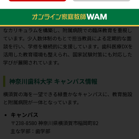
神奈川歯科大学は、教育・臨床・研究の三点を重視し、高
い人格と見識を備えた歯科医師の養成を目指す大学です。5
年次の臨床実習と6年次の総合歯科学Ⅱを連携させた体系的
なカリキュラムを構築し、附属病院での臨床教育を重視し
ています。少人数体制のもとで担当教員による定期的な面
談を行い、学修を継続的に支援しています。歯科医療DXを
活用した教育環境も整えられ、国家試験対策にも対応した
学びが展開されています。
神奈川歯科大学 キャンパス情報
横須賀の海を一望できる緑豊かなキャンパスに、教育施設
と附属病院が一体となっています。
キャンパス
〒238-8580 神奈川県横須賀市稲岡町82
主な学部：歯学部