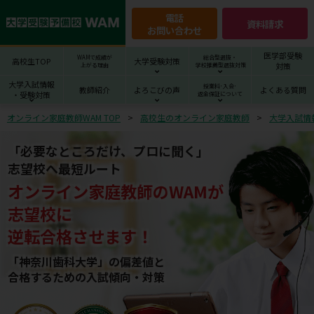
電話
資料請求
お問い合わせ
医学部受験
WAMで成績が
総合型選抜・
高校生TOP
大学受験対策
対策
上がる理由
学校推薦型選抜対策
大学入試情報
授業料･入会･
教師紹介
よろこびの声
よくある質問
・受験対策
返金保証について
オンライン家庭教師WAM TOP
高校生のオンライン家庭教師
大学入試情
「必要なところだけ、プロに聞く」
志望校へ最短ルート
オンライン家庭教師
の
WAM
が
志望校
に
逆転合格させます！
「神奈川歯科大学」の偏差値と
合格するための⼊試傾向・対策