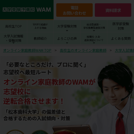
電話
資料請求
お問い合わせ
医学部受験
WAMで成績が
総合型選抜・
高校生TOP
大学受験対策
対策
上がる理由
学校推薦型選抜対策
大学入試情報
授業料･入会･
教師紹介
よろこびの声
よくある質問
・受験対策
返金保証について
オンライン家庭教師WAM TOP
高校生のオンライン家庭教師
大学入試情
「必要なところだけ、プロに聞く」
志望校へ最短ルート
オンライン家庭教師
の
WAM
が
志望校
に
逆転合格させます！
「松本歯科大学」の偏差値と
合格するための⼊試傾向・対策