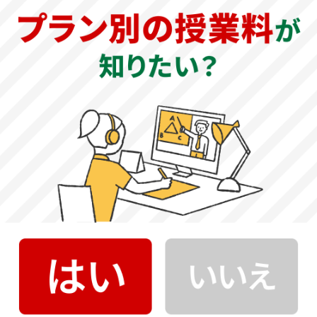
公式サイト
松本歯科大学 公式サイト
創立年
1972年
教育理念（建学の精神）
「良き歯科医師となる前に良き人間たれ」という教育方針
をモットーに、人間の尊厳を重んじる豊かな情操と自治の
精神を培い、深い探究心を持って真理と科学の発展に尽く
す人材の育成を目指しています。
大学の特徴
松本歯科大学は、歯科医師として必要な知識・技術・姿勢