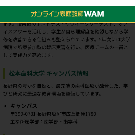
を6年間で段階的に身につける教育を行っている大学です。
1年次から歯科医学への理解を深める導入教育や早期臨床体
験を取り入れ、基礎から臨床へと体系的に学びを積み上げ
ます。授業後のポストテストやウィークリーテスト、オフ
ィスアワーを活用し、学生が自ら理解度を確認しながら学
修を改善できる仕組みも整えられています。5年次には大学
病院で診療参加型の臨床実習を行い、医療チームの一員と
して実践力を高めます。
松本歯科大学 キャンパス情報
長野県の豊かな自然と、最先端の歯科医療が融合した、学
びと研究に最適な教育環境を整備しています。
キャンパス
〒399-0781 長野県塩尻市広丘郷原1780
主な所属学部：歯学部・歯学科