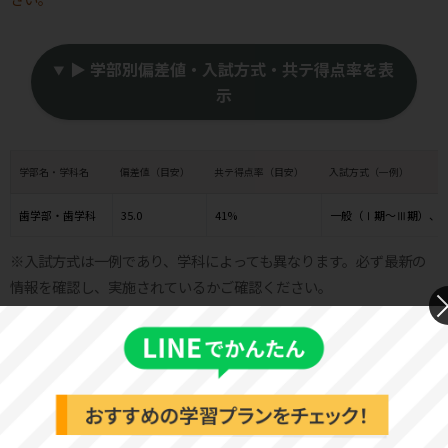
▶ 学部別偏差値・入試方式・共テ得点率を表
示
学部名・学科名
偏差値（目安）
共テ得点率（目安）
入試方式（一例）
歯学部・歯学科
35.0
41%
一般（Ⅰ期～Ⅲ期）、
※入試方式は一例であり、学科によっても異なります。必ず最新の
情報を確認し、実施されているかご確認ください。
松本歯科大学 基本情報
基本情報