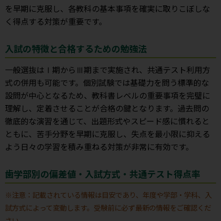
を早期に克服し、各教科の基本事項を確実に取りこぼしな
く得点する対策が重要です。
入試の特徴と合格するための勉強法
一般選抜はⅠ期からⅢ期まで実施され、共通テスト利用方
式の併用も可能です。個別試験では基礎力を問う標準的な
設問が中心となるため、教科書レベルの重要事項を完璧に
理解し、定着させることが合格の鍵となります。過去問の
徹底的な演習を通じて、出題形式やスピード感に慣れると
ともに、苦手分野を早期に克服し、失点を最小限に抑える
よう日々の学習を積み重ねる対策が非常に有効です。
歯学部別の偏差値・入試方式・共通テスト得点率
※注意：記載されている情報は目安であり、年度や学部・学科、入
試方式によって変動します。受験前に必ず最新の情報をご確認くだ
さい。