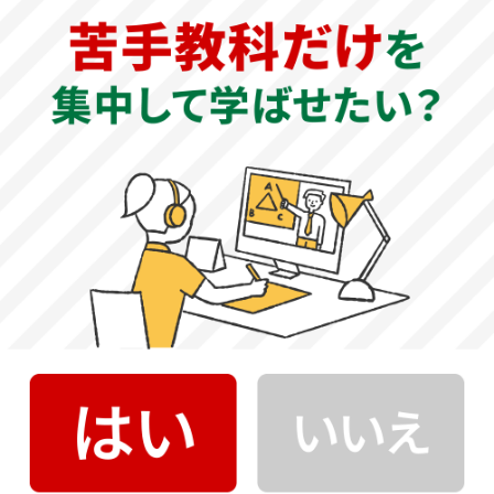
基本情報
公式サイト
奈良大学 公式サイト
創立年
1969年
教育理念（建学の精神）
ふれあいと対話の教育を基調にして、豊かな人間性を養
い、独立自由を尊ぶとともに、友情あつく協調性に富んだ
人材を育成する。
大学の特徴