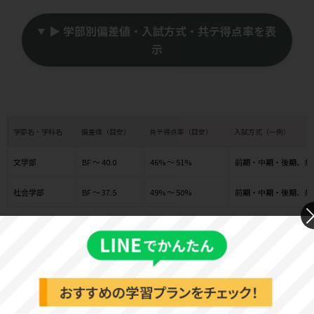
▶ 学部別偏差値・入試方式・共テ得点率を表
示
学部名・学科名
偏差値（目安）
共テ得点率（目安）
入試方式（一例）
文学部
BF ～ 40.0
46% ～ 51%
前期・中期・後期、共
社会学部
BF ～ 37.5
49% ～ 50%
前期・中期・後期、共
※入試方式は一例であり、学科によっても異なります。必ず最新の
情報を確認し、実施されているかご確認ください。
奈良大学 基本情報