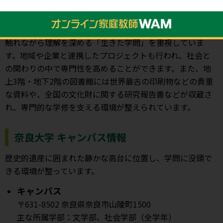
奈良大学は、歴史と文化遺産に囲まれた古都奈良に立地
し、その環境を活かした実践的な学びを行う大学です。周
辺に広がる歴史遺産や豊かな自然を学びの場とし、本物に
触れながら理解を深める「生きた学問」を重視していま
す。地域や企業と連携したプロジェクトも行われ、社会と
の関わりの中で専門性を高めることができます。また、地
上3階・地下2階の図書館には世界最古の印刷物などの貴重
な資料や、全国の文化財に関する研究報告書などが収蔵さ
れ、専門的な学修を支える環境が整えられています。
奈良大学 キャンパス情報
歴史的遺産に囲まれた静かな高台に位置し、学問に没頭で
きる環境が整っています。
キャンパス
〒631-8502 奈良県奈良市山陵町1500
主な所属学部：文学部、社会学部（全学年）