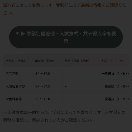
試方式によって変動します。受験前に必ず最新の情報をご確認くだ
さい。
▶ 学部別偏差値・入試方式・共テ得点率を表
示
学部名・学科名
偏差値（目安）
共テ得点率（目安）
入試方式（一例）
学芸学部
BF ～ 37.5
–
一般選抜（A・B・C
人間社会学部
BF ～ 37.5
–
一般選抜（A・B・C
栄養科学部
BF ～ 40.0
–
一般選抜（A・B・C
※入試方式は一例であり、学科によっても異なります。必ず最新の
情報を確認し、実施されているかご確認ください。