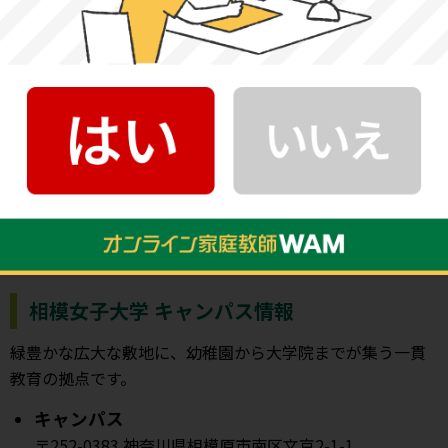
大学の特徴
相模女子大学は、地域社会の未来を独自の視点で考え、社
会に貢献する女性の育成を目標に掲げる大学です。授業
は、基礎知識を学び視野を広げる「見つめる科目」と、専
門知識を土台に新しい発想を生み出す「見つける科目」に
分類され、段階的に思考力を深めます。さらに、学科での
学びに加えて横断型の4つのプログラムを選択でき、複数分
野を組み合わせながら就職に向けた知識と実践力を身につ
けることができます。
相模女子大学 キャンパス情報
緑豊かな広大な敷地に、幼稚園から大学院までが集う一貫
教育の拠点です。
キャンパス
〒252-0383 神奈川県相模原市南区文京2-1-1