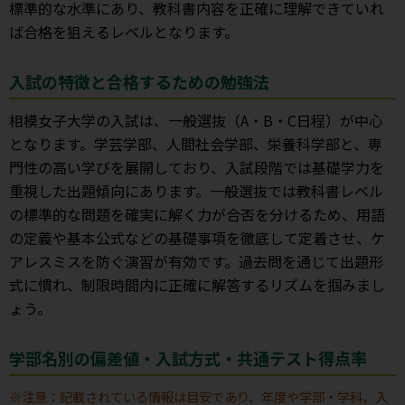
標準的な水準にあり、教科書内容を正確に理解できていれ
ば合格を狙えるレベルとなります。
入試の特徴と合格するための勉強法
相模女子大学の入試は、一般選抜（A・B・C日程）が中心
となります。学芸学部、人間社会学部、栄養科学部と、専
門性の高い学びを展開しており、入試段階では基礎学力を
重視した出題傾向にあります。一般選抜では教科書レベル
の標準的な問題を確実に解く力が合否を分けるため、用語
の定義や基本公式などの基礎事項を徹底して定着させ、ケ
アレスミスを防ぐ演習が有効です。過去問を通じて出題形
式に慣れ、制限時間内に正確に解答するリズムを掴みまし
ょう。
学部名別の偏差値・入試方式・共通テスト得点率
※注意：記載されている情報は目安であり、年度や学部・学科、入