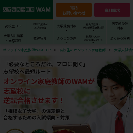
電話
資料請求
お問い合わせ
医学部受験
WAMで成績が
総合型選抜・
高校生TOP
大学受験対策
対策
上がる理由
学校推薦型選抜対策
大学入試情報
授業料･入会･
教師紹介
よろこびの声
よくある質問
・受験対策
返金保証について
オンライン家庭教師WAM TOP
高校生のオンライン家庭教師
大学入試情
「必要なところだけ、プロに聞く」
志望校へ最短ルート
オンライン家庭教師
の
WAM
が
志望校
に
逆転合格させます！
「相模女子大学」の偏差値と
合格するための⼊試傾向・対策