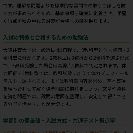
です。難解な問題よりも標準的な設問での取りこぼしを防
ぐ力が求められるため、基本事項を確実に定着させ、手堅
く得点を積み重ねる対策が合格への鍵を握ります。
入試の特徴と合格するための勉強法
大阪体育大学の一般選抜は1日程で、2教科型と体力評価・2
教科型に分かれます。2教科型は3教科から2教科を選ぶ形式
で、3教科受験した場合は高得点2教科で判定されます。体
力評価・2教科型では、教科試験に加えて体力プロフィール
テストも課されます。まずは教科書内容を固め、基本事項
を組み合わせて解く標準問題に慣れましょう。文章や資料
を読む問題では、設問の意図を整理し、安定して得点でき
る分野を増やすことが大切です。
学部別の偏差値・入試方式・共通テスト得点率
※注意：記載されている情報は目安であり、年度や学部・学科、入