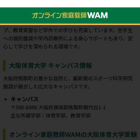
て、スポーツを「する」だけでなく、「みる・ささえる」
分野でも社会に貢献できる人材を育成しています。複数領
域を学べる副専攻に加え、野外活動実習やインターンシッ
プ、教育実習など学外での学びも充実しています。全学生
への個別面談や学内診療所による身心サポートもあり、安
心して学びを深められる環境です。
大阪体育大学 キャンパス情報
大阪府熊取町の豊かな自然と、最新鋭のスポーツ科学研究
施設が融合した広大なキャンパスです。
キャンパス
〒590-0496 大阪府泉南郡熊取町朝代台1-1
主な所属学部：体育学部、教育学部
オンライン家庭教師WAMの大阪体育大学受験