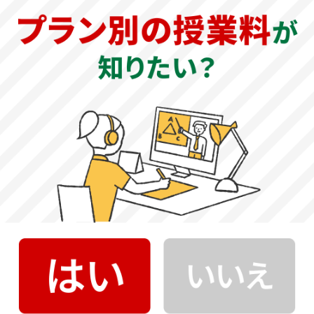
大阪体育大学 基本情報
基本情報
公式サイト
大阪体育大学 公式サイト
創立年
1965年
教育理念（建学の精神）
不断の努力により智・徳・体を修め 社会に奉仕する
大学の特徴
大阪体育大学は、西日本で初めて開設された体育大学とし