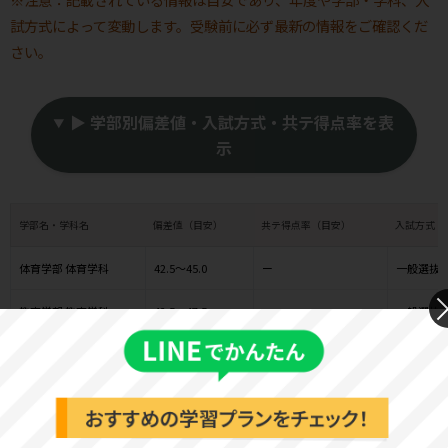
試方式によって変動します。受験前に必ず最新の情報をご確認くだ
さい。
▶ 学部別偏差値・入試方式・共テ得点率を表
示
学部名・学科名
偏差値（目安）
共テ得点率（目安）
入試方式（
体育学部 体育学科
42.5～45.0
ー
一般選抜
教育学部 教育学科
42.5～47.5
ー
一般選抜
※入試方式は一例であり、学科によっても異なります。必ず最新の
情報を確認し、実施されているかご確認ください。