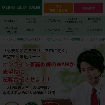
電話
資料請求
お問い合わせ
医学部受験
WAMで成績が
総合型選抜・
高校生TOP
大学受験対策
対策
上がる理由
学校推薦型選抜対策
大学入試情報
授業料･入会･
教師紹介
よろこびの声
よくある質問
・受験対策
返金保証について
オンライン家庭教師WAM TOP
高校生のオンライン家庭教師
大学入試情
「必要なところだけ、プロに聞く」
志望校へ最短ルート
オンライン家庭教師
の
WAM
が
志望校
に
逆転合格させます！
「大阪体育大学」の偏差値と
合格するための⼊試傾向・対策