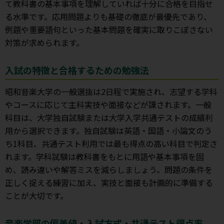
て教科書の基本事項を理解していれば十分に合格を目指せ
る水準です。応用問題よりも基礎の徹底が最優先であり、
例題や重要語句といった基本問題を確実に取りこぼさない
対策が求められます。
入試の特徴と合格するための勉強法
昭和音楽大学の一般選抜は2日程で実施され、志望する学科
やコースに応じて主科実技や面接などが課されます。一般
科目は、大学独自試験または大学入学共通テストの成績利
用から選択できます。独自試験は英語・国語・小論文のう
ち1科目、共通テスト利用では最も得点の高い科目で判定さ
れます。学科試験は教科書をもとに用語や基本事項を固
め、読み違いや解答ミスを減らしましょう。問題の条件を
正しく捉える練習に加え、実技と面接も計画的に準備する
ことが大切です。
音楽学部の偏差値・入試方式・共通テスト得点率