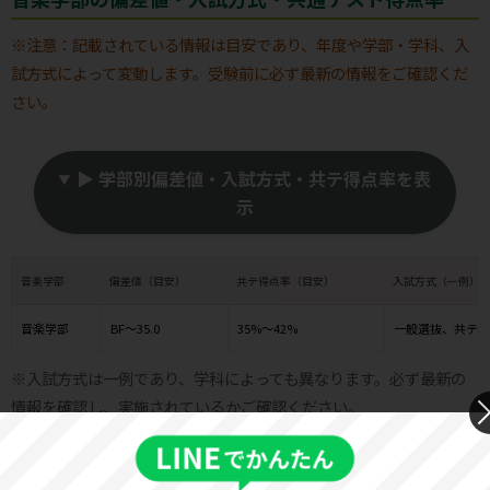
※注意：記載されている情報は目安であり、年度や学部・学科、入
試方式によって変動します。受験前に必ず最新の情報をご確認くだ
さい。
▶ 学部別偏差値・入試方式・共テ得点率を表
示
音楽学部
偏差値（目安）
共テ得点率（目安）
入試方式（一例）
音楽学部
BF〜35.0
35%〜42%
一般選抜、共テ利
※入試方式は一例であり、学科によっても異なります。必ず最新の
情報を確認し、実施されているかご確認ください。
昭和音楽大学 基本情報