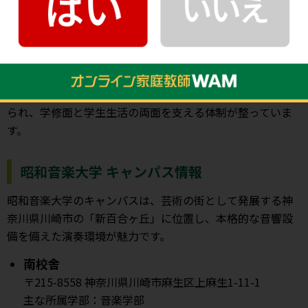
のもと、音楽や舞台芸術を通して社会との関わりを考える
ことができます。全48コースから専門分野を選び、自由度
の高いカリキュラムや副科実技を組み合わせて学べる環境
です。数理・データサイエンス・AI教育、電子教科書や電子
楽譜も導入され、デジタル時代に必要な知識を身につけら
れます。学内アルバイト制度や学生との意見交換会も設け
られ、学修面と学生生活の両面を支える体制が整っていま
す。
昭和音楽大学 キャンパス情報
昭和音楽大学のキャンパスは、芸術の街として発展する神
奈川県川崎市の「新百合ヶ丘」に位置し、本格的な音響設
備を備えた演奏環境が魅力です。
南校舎
〒215-8558 神奈川県川崎市麻生区上麻生1-11-1
主な所属学部：音楽学部