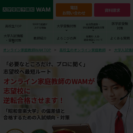
電話
資料請求
お問い合わせ
医学部受験
WAMで成績が
総合型選抜・
高校生TOP
大学受験対策
対策
上がる理由
学校推薦型選抜対策
大学入試情報
授業料･入会･
教師紹介
よろこびの声
よくある質問
・受験対策
返金保証について
オンライン家庭教師WAM TOP
高校生のオンライン家庭教師
大学入試情
「必要なところだけ、プロに聞く」
志望校へ最短ルート
オンライン家庭教師
の
WAM
が
志望校
に
逆転合格させます！
「昭和音楽大学」の偏差値と
合格するための⼊試傾向・対策