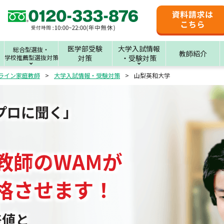
医学部受験
大学入試情報
総合型選抜・
教師紹介
学校推薦型選抜対策
対策
・受験対策
ライン家庭教師
大学入試情報・受験対策
山梨英和大学
プロに聞く」
教師
の
WAM
が
格させます！
差値と