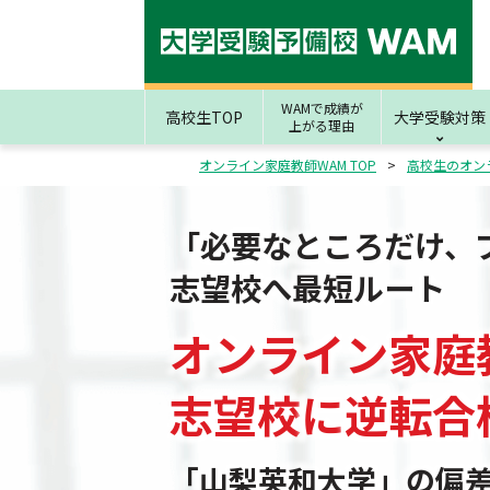
WAMで成績が
高校生TOP
大学受験対策
上がる理由
オンライン家庭教師WAM TOP
高校生のオン
「必要なところだけ、
志望校へ最短ルート
オンライン家庭
志望校
に
逆転合
「山梨英和大学」の偏