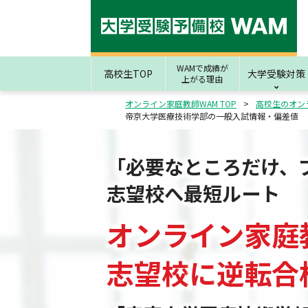
WAMで成績が
高校生TOP
大学受験対策
上がる理由
オンライン家庭教師WAM TOP
高校生のオン
帝京大学医療技術学部の一般入試情報・偏差値
「必要なところだけ、
志望校へ最短ルート
オンライン家庭
志望校
に
逆転合