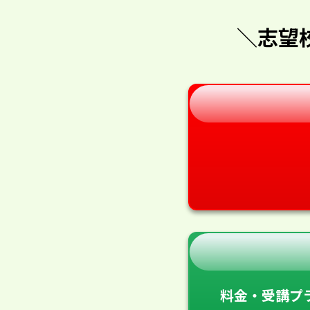
＼志望
料金・受講プ