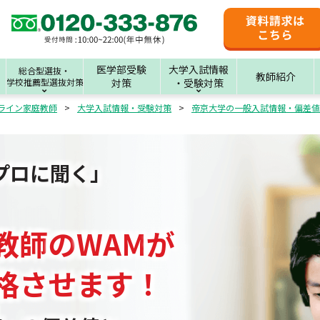
医学部受験
大学入試情報
総合型選抜・
教師紹介
学校推薦型選抜対策
対策
・受験対策
ライン家庭教師
大学入試情報・受験対策
帝京大学の一般入試情報・偏差値
プロに聞く」
教師
の
WAM
が
格させます！