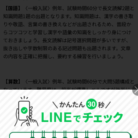
【国語】
〈一般入試〉例年、試験時間60分で長文読解2題と
知識問題1題の出題となります。知識問題は、漢字の書き取
りや敬語、言葉の書き換えなどが出題されるため、普段か
らコツコツと学習し漢字や語彙の知識をしっかり身につけ
ておきましょう。長文読解は記号選択問題が多いですが、
抜き出しや字数制限のある記述問題も出題されます。文章
の内容を正確に把握し、要約する練習を行いましょう。
【算数】
〈一般入試〉例年、試験時間60分で大問5題構成と
なっています。難易度は、前半が標準レベルですが後半に
やや難度の高い問題が出題されます。大問1は小問集合で計
算問題や各単元の基本的な問題が出題されるため、ケアレ
スミスをせずに確実に解答しましょう。例年、大問2題が図
形問題となっている他、数の性質や場合の数、割合と比な
どが頻出分野です。頻出分野を重点的に学習し多くの問題
で練習を行い、毎年傾向が似ているので過去問演習にも取