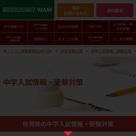
電話
資料請求
お問い合わせ
公立中高一貫
WAMで成績が
中学受験TOP
私立中学受験
大手塾フォロー
中学受験
上がる理由
中学入試情報
入会･返金保証
教師紹介
よろこびの声
よくある質問
・受験対策
について
オンライン家庭教師WAM TOP
中学受験対策
中学入試情報・受験対策
中学入試情報・受験対策
佐賀県の中学入試情報・受験対策