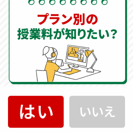
り組みましょう。
【理科】
〈一般入試〉例年、試験時間40分で大問4題構成と
なっています。大問数に変化はありませんが小問数や解答
箇所は、年度により差があります。植物と天体の出題傾向
が高くなっています。一部難度の高い問題も含まれていま
すが基本問題が大半を占めているため、全分野の基礎知識
を身につけてケアレスミスをしないように丁寧な解答を心
がけましょう。
【社会】
〈一般入試〉例年、試験時間40分で大問3題の小問
47問構成となっています。地理・歴史・公民の各分野から
出題されるため、満遍なく勉強し苦手分野を作らないよう
にしましょう。地理・歴史では九州地方に関係のある問題
が出題されるため、過去問演習に取り組み、出題傾向や形