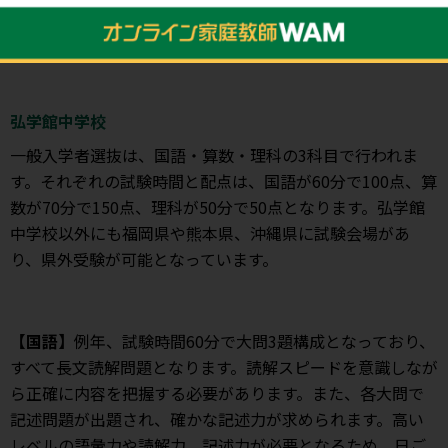
式を把握しておくことが大切です。
弘学館中学校
一般入学者選抜は、国語・算数・理科の3科目で行われま
す。それぞれの試験時間と配点は、国語が60分で100点、算
数が70分で150点、理科が50分で50点となります。弘学館
中学校以外にも福岡県や熊本県、沖縄県に試験会場があ
り、県外受験が可能となっています。
【国語】
例年、試験時間60分で大問3題構成となっており、
すべて長文読解問題となります。読解スピードを意識しなが
ら正確に内容を把握する必要があります。また、各大問で
記述問題が出題され、確かな記述力が求められます。高い
レベルの語彙力や読解力、記述力が必要となるため、日ご