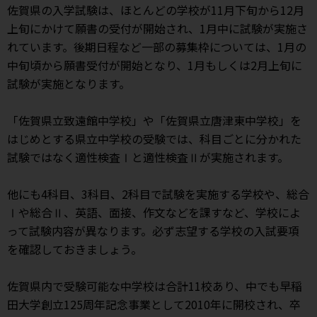
佐賀県の入学試験は、ほとんどの学校が11月下旬から12月
上旬にかけて願書の受付が開始され、1月中に試験が実施さ
れています。後期日程など一部の募集枠については、1月の
中旬頃から願書受付が開始となり、1月もしくは2月上旬に
試験が実施となります。
「佐賀県立致遠館中学校」や「佐賀県立唐津東中学校」を
はじめとする県立中学校の受験では、科目ごとに分かれた
試験ではなく適性検査Ⅰと適性検査Ⅱが実施されます。
他にも4科目、3科目、2科目で試験を実施する学校や、総合
Ⅰや総合Ⅱ、英語、面接、作文などを課すなど、学校によ
って試験内容が異なります。必ず志望する学校の入試要項
を確認しておきましょう。
佐賀県内で受験可能な中学校は合計11校あり、中でも早稲
田大学創立125周年記念事業として2010年に開校され、卒