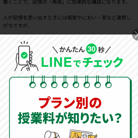
書くことで、記憶の「再現」に効果的な構成になります。
人が記憶を思い出すときには視覚やにおい・音など連想し
がちですが、
その時の
感情
を一緒に記載することも非常に効果的です。
ゆとりをもってノートを大胆に使う
もったいないと思わずに、ノートには余白をとりながら書
き込んでいきましょう。
余白をつくることで、あとからメモや要点を書き足せるな
ど、
一度きりではなく、何度も新しい情報に更新できるノート
が出来上がります。