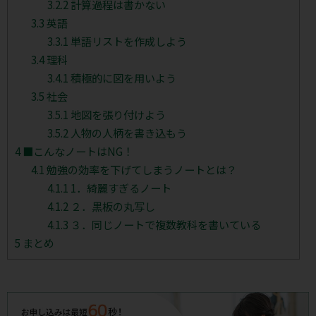
3.2.2
計算過程は書かない
3.3
英語
3.3.1
単語リストを作成しよう
3.4
理科
3.4.1
積極的に図を用いよう
3.5
社会
3.5.1
地図を張り付けよう
3.5.2
人物の人柄を書き込もう
4
■こんなノートはNG！
4.1
勉強の効率を下げてしまうノートとは？
4.1.1
1．綺麗すぎるノート
4.1.2
２．黒板の丸写し
4.1.3
３．同じノートで複数教科を書いている
5
まとめ