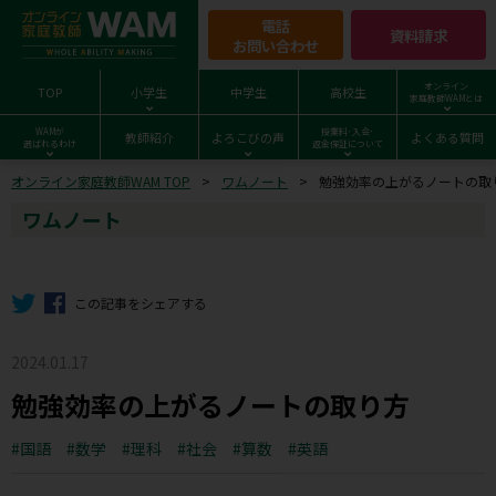
電話
資料請求
お問い合わせ
オンライン
TOP
小学生
中学生
高校生
家庭教師WAMとは
WAMが
授業料･入会･
教師紹介
よろこびの声
よくある質問
選ばれるわけ
返金保証について
オンライン家庭教師WAM TOP
ワムノート
勉強効率の上がるノートの取
ワムノート
この記事をシェアする
2024.01.17
勉強効率の上がるノートの取り方
国語
数学
理科
社会
算数
英語