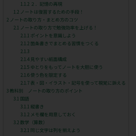
1.1.2
２．記憶の再現
1.2
ノートは復習するための手段！
2
ノートの取り方・まとめ方のコツ
2.1
ノートの取り方で勉強効率を上げる！
2.1.1
ポイントを意識しよう
2.1.2
箇条書きでまとめる習慣をつくる
2.1.3
2.1.4
見やすい紙面構成
2.1.5
ゆとりをもってノートを大胆に使う
2.1.6
使う色を限定する
2.1.7
表・図・イラスト・記号を使って視覚に訴える
3
教科別 ノートの取り方のポイント
3.1
国語
3.1.1
縦書き
3.1.2
メモ欄を用意しておく
3.2
数学（算数）
3.2.1
同じ文字は列を揃えよう