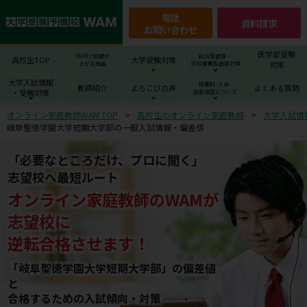
電話
資料請求
お問い合わせ
医学部受験
WAMで成績が
総合型選抜・
高校生TOP
大学受験対策
対策
上がる理由
学校推薦型選抜対策
大学入試情報
授業料･入会･
教師紹介
よろこびの声
よくある質問
・受験対策
返金保証について
オンライン家庭教師WAM TOP
高校生のオンライン家庭教師
大学入試情
岐阜聖徳学園大学短期大学部の一般入試情報・偏差値
「必要なところだけ、プロに聞く」
志望校へ最短ルート
オンライン家庭教師
の
WAM
が
志望校
に
逆転合格させます！
「岐阜聖徳学園大学短期大学部」の偏差値
と
合格するための⼊試傾向・対策