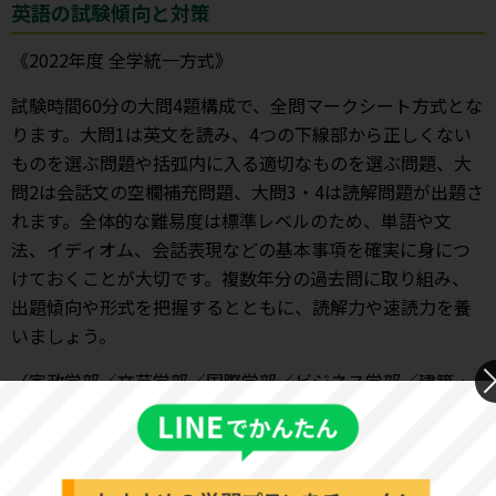
英語の試験傾向と対策
《2022年度 全学統一方式》
試験時間60分の大問4題構成で、全問マークシート方式とな
ります。大問1は英文を読み、4つの下線部から正しくない
ものを選ぶ問題や括弧内に入る適切なものを選ぶ問題、大
問2は会話文の空欄補充問題、大問3・4は読解問題が出題さ
れます。全体的な難易度は標準レベルのため、単語や文
法、イディオム、会話表現などの基本事項を確実に身につ
けておくことが大切です。複数年分の過去問に取り組み、
出題傾向や形式を把握するとともに、読解力や速読力を養
いましょう。
〈家政学部／文芸学部／国際学部／ビジネス学部／建築・
デザイン学部と同様〉