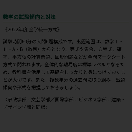
数学の試験傾向と対策
《2022年度 全学統一方式》
試験時間60分の大問6題構成です。出題範囲は、数学Ⅰ・
Ⅱ・A・B（数列）からとなり、等式や集合、方程式、確
率、平方根の計算問題、図形問題などが全問マークシート
方式で問われます。全体的な難易度は標準レベルとなるた
め、教科書を活用して基礎をしっかりと身につけておくこ
とが大切です。また、複数年分の過去問に取り組み、出題
傾向や形式を把握しておきましょう。
〈家政学部／文芸学部／国際学部／ビジネス学部／建築・
デザイン学部と同様〉