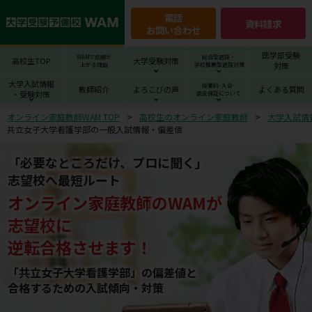
電話
資料請求
お問い合わせ
医学部受験
WAMで成績が
総合型選抜・
高校生TOP
大学受験対策
対策
上がる理由
学校推薦型選抜対策
大学入試情報
授業料･入会･
教師紹介
よろこびの声
よくある質問
・受験対策
返金保証について
オンライン家庭教師WAM TOP
高校生のオンライン家庭教師
大学入試情
共立女子大学看護学部の一般入試情報・偏差値
「必要なところだけ、プロに聞く」
志望校へ最短ルート
オンライン家庭教師
の
WAM
が
志望校
に
逆転合格させます！
「共立女子大学看護学部」の偏差値と
合格するための⼊試傾向・対策