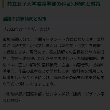
共立女子大学看護学部の科目別傾向と対策
国語の試験傾向と対策
《2022年度 全学統一方式》
試験時間60分で、全問マークシート方式となります。出願
時に〈現代文・現代文〉または〈現代文・古文〉を選択し
て受験します。現代文は、長文読解での空欄補充や内容把
握、内容一致の他、四字熟語や表現といった知識問題、古
文では、正しい解釈や空欄補充、主語、内容合致、動詞の
活用形、作品の筆者などが問われます。教科書を活用して
基礎をしっかりと身につけ、複数年分の過去問で出題傾向
や形式に慣れておきましょう。
〈家政学部／国際学部／ビジネス学部／建築・デザイン学
部と同様〉