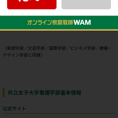
問題や語句解答、組み合わせ問題の他、適切な記述を選ぶ
問題、誤っているものを選ぶ問題なども含まれます。教科
書を活用して基礎知識を定着させ、複数年分の過去問で出
題傾向や形式を把握しておくことが大切です。
〈家政学部／文芸学部／国際学部／ビジネス学部／建築・
デザイン学部と同様〉
共立女子大学看護学部基本情報
公式サイト