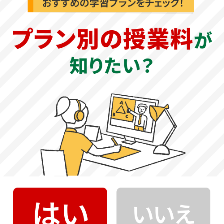
理科の試験傾向と対策
《2022年度 全学統一方式》
化学：試験時間60分、全問マークシート方式です。「化学
基礎・化学」の範囲から、物質の状態と平衡・物質の変化
と平衡（化学反応と平衡を除く )・無機物質の性質と利用・
有機化合物の性質と利用について出題されます。設問数は
30問で、語句解答や計算、正しい説明を選ぶ問題などとな
ります。実験問題も含まれており、実験の手順や、反応の
仕方、結果など一連の流れを押さえておきましょう。複数
年分の過去問で、出題傾向や形式に慣れておくことが大切
です。
生物：試験時間60分の大問4題構成で、全問マークシート方
式となります。「生物基礎・生物」の範囲から、生命現象
と物質・生物の環境応答について出題されます。空欄補充