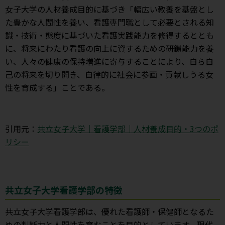
女子大学の人材養成目的に基づき「幅広い教養を基盤とし
た豊かな人間性を養い、看護専門職として必要とされる知
識・技術・態度に基づいた看護実践能力を修得するととも
に、将来にわたり看護の向上に資するための研鑚能力を養
い、人々の健康の保持増進に寄与することにより、自ら自
己の将来を切り開き、自律的に社会に参画・貢献しうる女
性を育成する」ことである。
引用元：
共立女子大学｜看護学部｜人材養成目的・3つのポ
リシー
共立女子大学看護学部の特徴
共立女子大学看護学部は、優れた看護師・保健師となるた
めの判断力と人間性を育むことを目的としています。現代