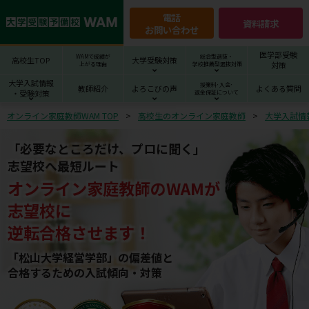
電話
資料請求
お問い合わせ
医学部受験
WAMで成績が
総合型選抜・
高校生TOP
大学受験対策
対策
上がる理由
学校推薦型選抜対策
大学入試情報
授業料･入会･
教師紹介
よろこびの声
よくある質問
・受験対策
返金保証について
オンライン家庭教師WAM TOP
高校生のオンライン家庭教師
大学入試情
「必要なところだけ、プロに聞く」
志望校へ最短ルート
オンライン家庭教師
の
WAM
が
志望校
に
逆転合格させます！
「松山大学経営学部」の偏差値と
合格するための⼊試傾向・対策