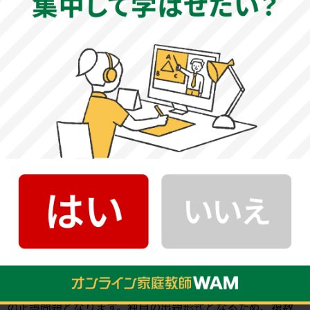
2023年度は大問5題構成の総解答数38問で、ヨーロッパの
地形や韓国の地形や宗教、エネルギー資源、赤道などに関
する問題が出題されました。大問ごとにリード文と地図や
図表、グラフなどが用意されています。リード文の内容を
正確に理解する力や、与えられた資料の内容を的確に読み
取る力が求められます。一定の地域に偏ることなく、まん
べんなく学習することが大切です。
・現代社会
2023年度は大問3題構成の総解答数52問で、資本主義経済
や近代的民主主義国家、冷戦、日本国憲法、宗教などに関
する問題が出題されました。大問1.3ではリード文をもと
に、空所補充問題が出題されたり、下線部分の内容につい
て問われます。大問2は3つの文章が用意されており、それ
ぞれ指定の箇所（下線部分）の内容が合っているかどうか
の正誤問題となります。独自の出題形式となるため、複数