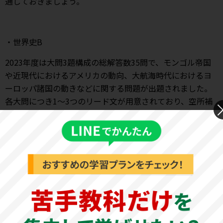
通しておきましょう。
・世界史B
2023年度は大問3題構成の総解答数35問で、モンゴル帝国
や近現代におけるアメリカの動向、大航海時代におけるヨ
ーロッパ諸国の動きなどに関する問題が出題されました。
各大問につき1～3つのリード文が用意されており、空所補
充や下線部分に関する設問に解答する形式で、各分野への
理解が問われました。リード文の内容を正確に理解する読
解力が必要となります。それぞれの時代の出来事と歴史的
背景を意識しながら、各分野をまんべんなく学習しておき
ましょう。
・地理B