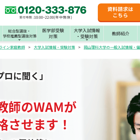
医学部受験
大学入試情報
総合型選抜・
教師紹介
学校推薦型選抜対策
対策
・受験対策
ライン家庭教師
大学入試情報・受験対策
岡山理科大学の一般入試情報・偏
プロに聞く」
教師
の
WAM
が
格させます！