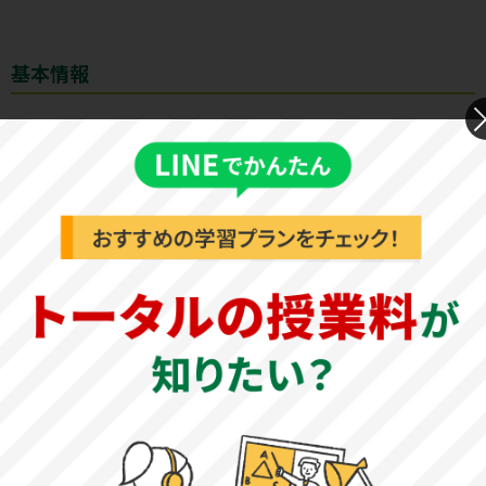
基本情報
創立年
1984年
生徒数
620人（2023年5月1日現在）
教育理念
法律学科の目的
法と政治をめぐる諸問題を考察することで、それらを解決
する論理的な思考力と人権を尊重する態度を学び、地域社
会とグローバル社会に貢献できる人材を育成することを目