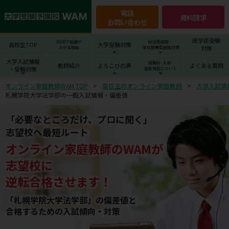
電話
資料請求
お問い合わせ
医学部受験
WAMで成績が
総合型選抜・
高校生TOP
大学受験対策
対策
上がる理由
学校推薦型選抜対策
大学入試情報
授業料･入会･
教師紹介
よろこびの声
よくある質問
・受験対策
返金保証について
オンライン家庭教師WAM TOP
高校生のオンライン家庭教師
大学入試情
札幌学院大学法学部の一般入試情報・偏差値
「必要なところだけ、プロに聞く」
志望校へ最短ルート
オンライン家庭教師
の
WAM
が
志望校
に
逆転合格させます！
「札幌学院大学法学部」の偏差値と
合格するための⼊試傾向・対策