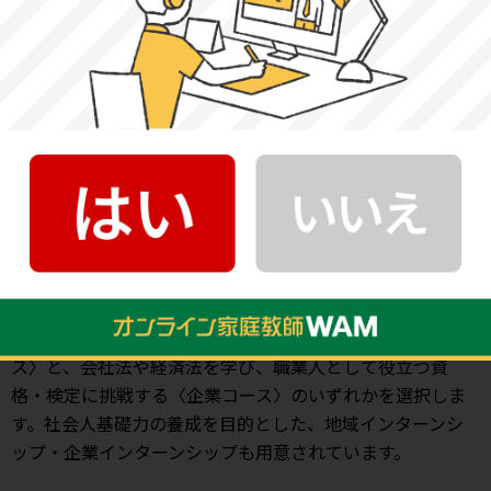
的とする。
引用元：
法律学科・学科の教育目標｜札幌学院大学
札幌学院大学法学部の特徴
札幌学院大学法学部は、【法学科】1学科制となり、法学の
専門知識と政治学等の隣接諸科学の基礎知識の修得を目指
します。1年次に法律学の基礎を学び、2年次からは、「公
共」的な領域に将来かかわりたい学生向けの〈公共コー
ス〉と、会社法や経済法を学び、職業人として役立つ資
格・検定に挑戦する〈企業コース〉のいずれかを選択しま
す。社会人基礎力の養成を目的とした、地域インターンシ
ップ・企業インターンシップも用意されています。