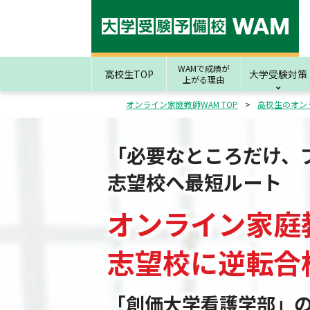
WAMで成績が
高校生TOP
大学受験対策
上がる理由
オンライン家庭教師WAM TOP
高校生のオン
「必要なところだけ、
志望校へ最短ルート
オンライン家庭
志望校
に
逆転合
「創価大学看護学部」