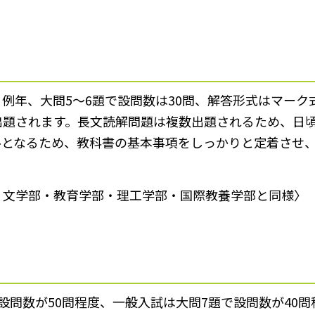
例年、大問5～6題で設問数は30問、解答形式はマーク
出題されます。長文読解問題は複数出題されるため、日
ルとなるため、教科書の基本事項をしっかりと定着させ
・文学部・教育学部・理工学部・国際教養学部と同様〉
設問数が50問程度、一般入試は大問7題で設問数が40