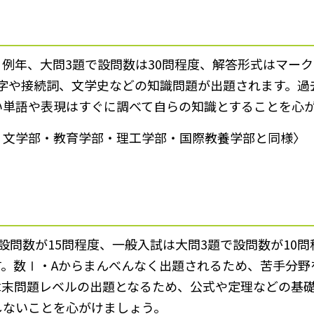
例年、大問3題で設問数は30問程度、解答形式はマー
漢字や接続詞、文学史などの知識問題が出題されます。過
い単語や表現はすぐに調べて自らの知識とすることを心
・文学部・教育学部・理工学部・国際教養学部と同様〉
設問数が15問程度、一般入試は大問3題で設問数が10
す。数Ⅰ・Aからまんべんなく出題されるため、苦手分野
章末問題レベルの出題となるため、公式や定理などの基
しないことを心がけましょう。