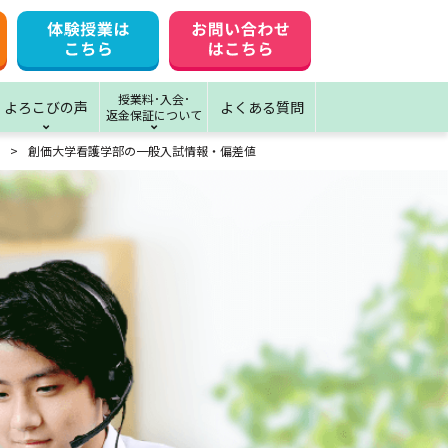
授業料･入会･
よろこびの声
よくある質問
返金保証について
創価大学看護学部の一般入試情報・偏差値