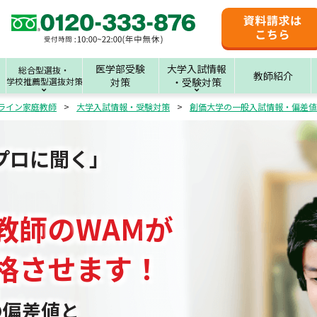
医学部受験
大学入試情報
総合型選抜・
教師紹介
学校推薦型選抜対策
対策
・受験対策
ライン家庭教師
大学入試情報・受験対策
創価大学の一般入試情報・偏差値
プロに聞く」
教師
の
WAM
が
格させます！
の偏差値と