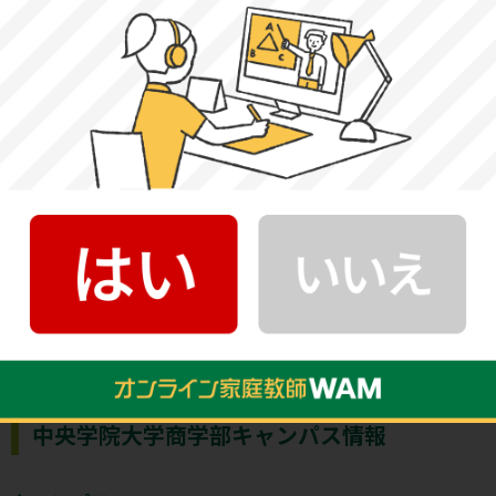
中央学院大学商学部は、「ヒト・モノ・カネ・情報」の観
点から社会や組織を分析し、消費者と生産者の幸せに貢献
することができる専門性と多様性を兼ね備えた「即戦力の
ビジネスリーダー」を育成しています。アカデミック・ア
ドバイザー制度を導入するなど、少人数教育ときめ細かな
サポートで商学を基礎から修得することができます。2年次
からは、〈商学総合コース〉〈経営コース〉〈情報コー
ス〉など、7つのコースに分かれ、専門分野を学びます。法
学部の専門科目も履修することができ、商学部の単位とし
て認定されます。
中央学院大学商学部キャンパス情報