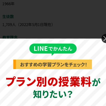
1966年
生徒数
1,709人（2022年5月1日現在）
教育理念
公正な社会観と倫理観の涵養をめざし、徹底した少数教育
を通じて実力と創造力をそなえた有能な社会人を育成する
ことを目的とする。
引用元：
商学部｜中央学院大学
中央学院大学商学部の特徴