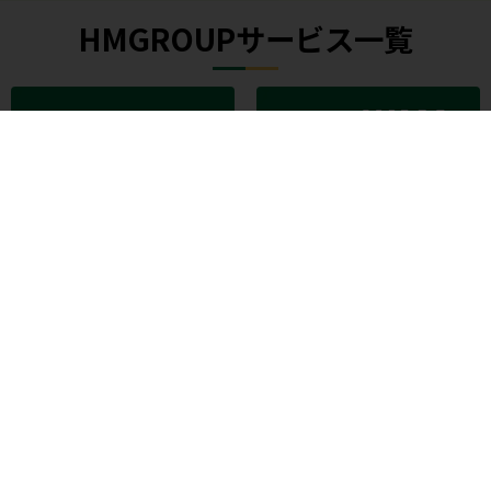
HMGROUPサービス一覧
個別指導WAM
家庭教師WAM
大学受験予備校WAM
WAM高等学院