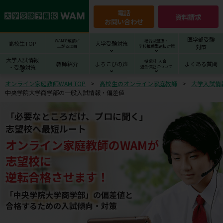
電話
資料請求
お問い合わせ
医学部受験
WAMで成績が
総合型選抜・
高校生TOP
大学受験対策
対策
上がる理由
学校推薦型選抜対策
大学入試情報
授業料･入会･
教師紹介
よろこびの声
よくある質問
・受験対策
返金保証について
オンライン家庭教師WAM TOP
高校生のオンライン家庭教師
大学入試情
中央学院大学商学部の一般入試情報・偏差値
「必要なところだけ、プロに聞く」
志望校へ最短ルート
オンライン家庭教師
の
WAM
が
志望校
に
逆転合格させます！
「中央学院大学商学部」の偏差値と
合格するための⼊試傾向・対策